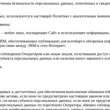
печения безопасности персональных данных, отнесённых к свед
нных, используются в настоящей Политике с аналогичным значени
рмины:
а – любое лицо, посещающее Сайт и использующее информацию,
 ЭВМ, обеспечивающих публикацию для всеобщего обозрения и
для связи между ЭВМ в сети Интернет;
 соблюдения Оператором или иным лицом, получившим доступ к
 субъекта персональных данных или наличия иного законного ос
а.
ходимых и достаточных для обеспечения выполнения обязанност
ми актами, если иное не предусмотрено настоящим законом или
 согласия субъекта персональных данных, если иное не предус
персональных данных по поручению Оператора, обязано соблюд
юдать конфиденциальность персональных данных, принимать не