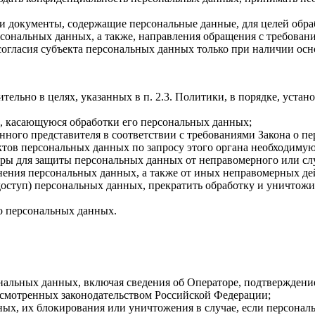
 документы, содержащие персональные данные, для целей обрабо
ерсональных данных, а также, направления обращения с требова
огласия субъекта персональных данных только при наличии осн
ельно в целях, указанных в п. 2.3. Политики, в порядке, уст
, касающуюся обработки его персональных данных;
онного представителя в соответствии с требованиями Закона о п
ктов персональных данных по запросу этого органа необходиму
ры для защиты персональных данных от неправомерного или слу
анения персональных данных, а также от иных неправомерных д
 доступ) персональных данных, прекратить обработку и уничтожи
о персональных данных.
льных данных, включая сведения об Операторе, подтверждение 
усмотренных законодательством Российской Федерации;
нных, их блокирования или уничтожения в случае, если персона